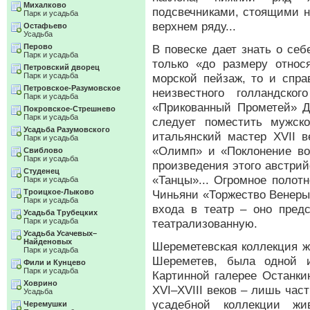
Михалково
подсвечниками, стоящими н
Парк и усадьба
верхнем ряду...
Остафьево
Усадьба
Перово
В повеске дает знать о се
Парк и усадьба
только «до размеру отно
Петровский дворец
Парк и усадьба
морской пейзаж, то и спр
Петровское-Разумовское
неизвестного голландско
Парк и усадьба
«Прикованный Прометей» Дж
Покровское-Стрешнево
Парк и усадьба
следует поместить мужск
Усадьба Разумовского
итальянский мастер XVII в
Парк и усадьба
«Олимп» и «Поклонение во
Свиблово
Парк и усадьба
произведения этого австри
Студенец
«Танцы»... Огромное полотн
Парк и усадьба
Троицкое-Лыково
Чиньяни «Торжество Венеры
Парк и усадьба
входа в театр – оно пред
Усадьба Трубецких
Парк и усадьба
театрализованную.
Усадьба Усачевых–
Найденовых
Шереметевская коллекция ж
Парк и усадьба
Шереметев, была одной 
Фили и Кунцево
Парк и усадьба
Картинной галерее Останки
Ховрино
XVI–XVIII веков – лишь час
Усадьба
усадебной коллекции жи
Черемушки