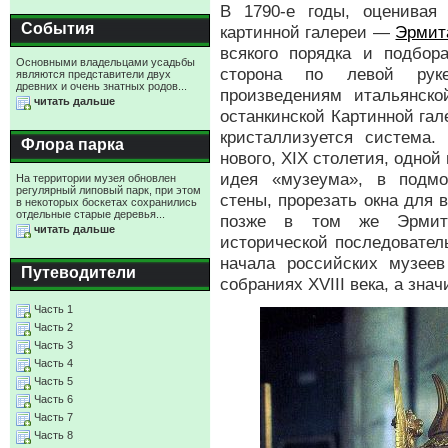
В 1790-е годы, оценивая
События
картинной галереи —
Эрмит
всякого порядка и подбор
Основными владельцами усадьбы
сторона по левой рук
являются представители двух
древних и очень знатных родов...
произведениям итальянск
читать дальше
останкинской Картинной гал
кристаллизуется система.
Флора парка
нового, XIX столетия, одной
идея «музеума», в подмо
На территории музея обновлен
регулярный липовый парк, при этом
стены, прорезать окна для 
в некоторых боскетах сохранились
отдельные старые деревья...
позже в том же Эрмита
читать дальше
исторической последовател
начала российских музее
Путеводители
собраниях XVIII века, а знач
Часть 1
Часть 2
Часть 3
Часть 4
Часть 5
Часть 6
Часть 7
Часть 8