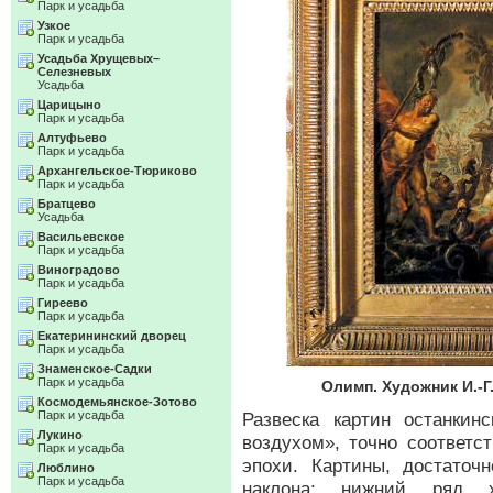
Парк и усадьба
Узкое
Парк и усадьба
Усадьба Хрущевых–
Селезневых
Усадьба
Царицыно
Парк и усадьба
Алтуфьево
Парк и усадьба
Архангельское-Тюриково
Парк и усадьба
Братцево
Усадьба
Васильевское
Парк и усадьба
Виноградово
Парк и усадьба
Гиреево
Парк и усадьба
Екатерининский дворец
Парк и усадьба
Знаменское-Садки
Парк и усадьба
Олимп. Художник И.-Г.
Космодемьянское-Зотово
Парк и усадьба
Развеска картин останкин
Лукино
воздухом», точно соответс
Парк и усадьба
эпохи. Картины, достаточ
Люблино
Парк и усадьба
наклона; нижний ряд х