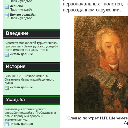
Парк и усадьба
первоначальных полотен,
Ясенево
первозданном окружении.
Парк и усадьба
Другие усадьбы
Парк и усадьба
Введение
В рамках московской туристической
программы «Венок русских усадеб»
гости имения познакомятся с...
читать дальше
История
В конце XVI – начале XVII в. в
Останкине была усадьба думного
дьяка ...
читать дальше
Усадьба
Композиция архитектурного
ансамбля усадьбы с П-образным в
плане парадным двором и
Слева: портрет Н.П. Шеремет
асимметрично...
А
читать дальше