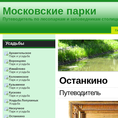
Московские парки
Путеводитель по лесопаркам и заповедникам столиц
Г
Усадьбы
Архангельское
Парк и усадьба
Воронцово
Парк и усадьба
Измайлово
Парк и усадьба
Коломенское
Останкино
Парк и усадьба
Кузьминки
Парк и усадьба
Путеводитель
Кусково
Парк и усадьба
Усадьба Лопухиных
Усадьба
Нескучное
Парк и усадьба
Останкино