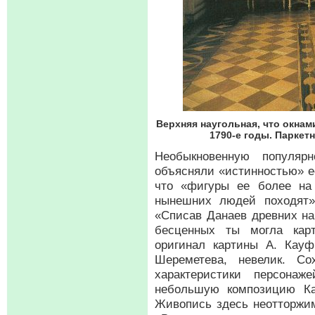
Верхняя наугольная, что окнам
1790-е годы. Паркетн
Необыкновенную популярн
объясняли «истинностью» е
что «фигуры ее более на
нынешних людей походят»,
«Списав Данаев древних на
бесценных ты могла кар
оригинал картины А. Кау
Шереметева, невелик. Со
характеристики персонаж
небольшую композицию Ка
Живопись здесь неотторжим