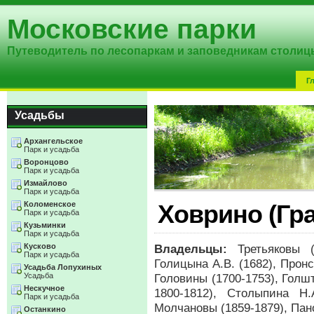
Московские парки
Путеводитель по лесопаркам и заповедникам столиц
Г
Усадьбы
Архангельское
Парк и усадьба
Воронцово
Парк и усадьба
Измайлово
Парк и усадьба
Коломенское
Ховрино (Гра
Парк и усадьба
Кузьминки
Парк и усадьба
Кусково
Владельцы:
Третьяковы (1
Парк и усадьба
Голицына А.В. (1682), Пронс
Усадьба Лопухиных
Усадьба
Головины (1700-1753), Голшт
Нескучное
1800-1812), Столыпина Н.
Парк и усадьба
Молчановы (1859-1879), Пано
Останкино