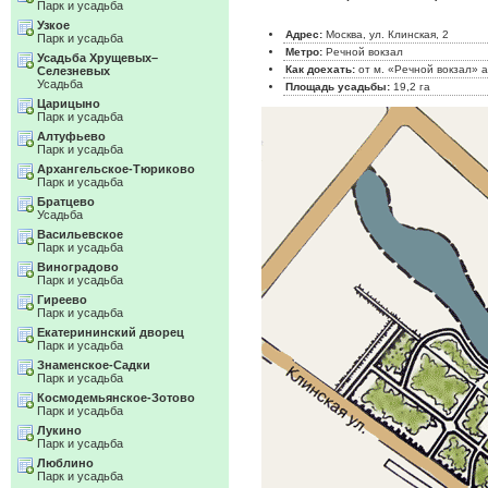
Парк и усадьба
Узкое
Адрес:
Москва, ул. Клинская, 2
Парк и усадьба
Метро:
Речной вокзал
Усадьба Хрущевых–
Как доехать:
от м. «Речной вокзал» а
Селезневых
Усадьба
Площадь усадьбы:
19,2 га
Царицыно
Парк и усадьба
Алтуфьево
Парк и усадьба
Архангельское-Тюриково
Парк и усадьба
Братцево
Усадьба
Васильевское
Парк и усадьба
Виноградово
Парк и усадьба
Гиреево
Парк и усадьба
Екатерининский дворец
Парк и усадьба
Знаменское-Садки
Парк и усадьба
Космодемьянское-Зотово
Парк и усадьба
Лукино
Парк и усадьба
Люблино
Парк и усадьба