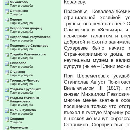
Ковалеву.
Михалково
Парк и усадьба
Прасковья Ковалева-Жемч
Остафьево
Усадьба
официальной хозяйкой у
Перово
труппы, она пела на сцене О
Парк и усадьба
Петровский дворец
Самнитян» и «Зельмира и
Парк и усадьба
певческим талантом и вне
Петровское-Разумовское
Парк и усадьба
добротой и охотно занимал
Покровское-Стрешнево
Сухаревке было начато 
Парк и усадьба
Странноприимного дома, 
Усадьба Разумовского
Парк и усадьба
неутешным мужем в велик
Свиблово
супруге (ныне – Клинический
Парк и усадьба
Студенец
При Шереметевых усадьб
Парк и усадьба
Троицкое-Лыково
Станислав Август Понятовск
Парк и усадьба
Вильгельмом III (1817),
Усадьба Трубецких
Парк и усадьба
князем Михаилом Павловичем
Усадьба Усачевых–
многие менее знатные ос
Найденовых
Парк и усадьба
посещение только что отст
Фили и Кунцево
въехал в густую Марьину ро
Парк и усадьба
в несколько минут образов
Ховрино
Усадьба
Останкино. Сюрприз был тщ
Черемушки