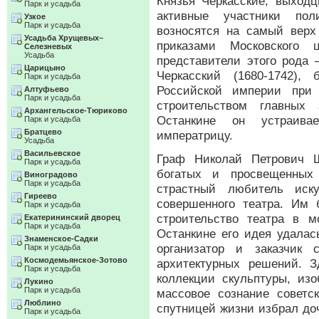
Князья Черкасские, выходц
Парк и усадьба
активные участники пол
Узкое
Парк и усадьба
возносятся на самый вер
Усадьба Хрущевых–
приказами Московского 
Селезневых
Усадьба
представители этого рода
Царицыно
Черкасский (1680-1742),
Парк и усадьба
Российской империи при 
Алтуфьево
Парк и усадьба
строительством главных
Архангельское-Тюриково
Останкине он устраива
Парк и усадьба
Братцево
императрицу.
Усадьба
Васильевское
Граф Николай Петрович Ш
Парк и усадьба
богатых и просвещенных
Виноградово
Парк и усадьба
страстный любитель иск
Гиреево
совершенного театра. Им 
Парк и усадьба
строительство театра в 
Екатерининский дворец
Парк и усадьба
Останкине его идея удалас
Знаменское-Садки
организатор и заказчик 
Парк и усадьба
Космодемьянское-Зотово
архитектурных решений. 
Парк и усадьба
коллекции скульптуры, изо
Лукино
Парк и усадьба
массовое сознание советс
Люблино
спутницей жизни избрал до
Парк и усадьба