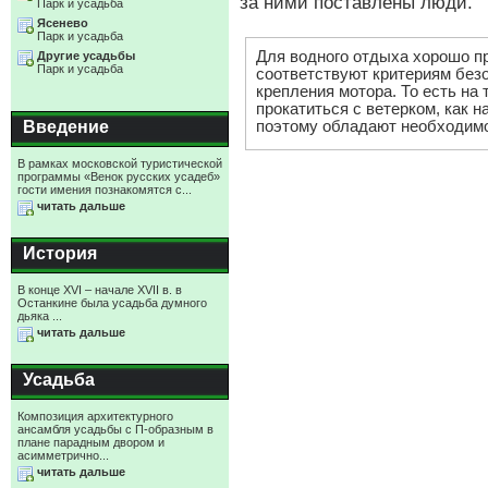
за ними поставлены люди.
Парк и усадьба
Ясенево
Парк и усадьба
Для водного отдыха хорошо 
Другие усадьбы
Парк и усадьба
соответствуют критериям без
крепления мотора. То есть на
прокатиться с ветерком, как н
поэтому обладают необходимо
Введение
В рамках московской туристической
программы «Венок русских усадеб»
гости имения познакомятся с...
читать дальше
История
В конце XVI – начале XVII в. в
Останкине была усадьба думного
дьяка ...
читать дальше
Усадьба
Композиция архитектурного
ансамбля усадьбы с П-образным в
плане парадным двором и
асимметрично...
читать дальше