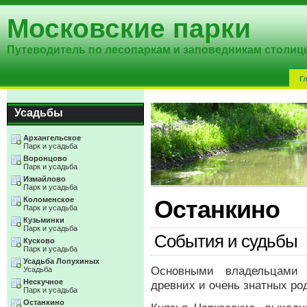
Московские парки
Путеводитель по лесопаркам и заповедникам столиц
Г
Усадьбы
Архангельское
Парк и усадьба
Воронцово
Парк и усадьба
Измайлово
Парк и усадьба
Коломенское
Останкино
Парк и усадьба
Кузьминки
Парк и усадьба
События и судьбы
Кусково
Парк и усадьба
Усадьба Лопухиных
Основными владельцами 
Усадьба
Нескучное
древних и очень знатных ро
Парк и усадьба
Останкино