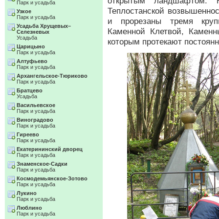
открытым ландшафтом. Н
Парк и усадьба
Теплостанской возвышеннос
Узкое
Парк и усадьба
и прорезаны тремя круп
Усадьба Хрущевых–
Каменной Клетвой, Каменн
Селезневых
Усадьба
которым протекают постоян
Царицыно
Парк и усадьба
Алтуфьево
Парк и усадьба
Архангельское-Тюриково
Парк и усадьба
Братцево
Усадьба
Васильевское
Парк и усадьба
Виноградово
Парк и усадьба
Гиреево
Парк и усадьба
Екатерининский дворец
Парк и усадьба
Знаменское-Садки
Парк и усадьба
Космодемьянское-Зотово
Парк и усадьба
Лукино
Парк и усадьба
Люблино
Парк и усадьба