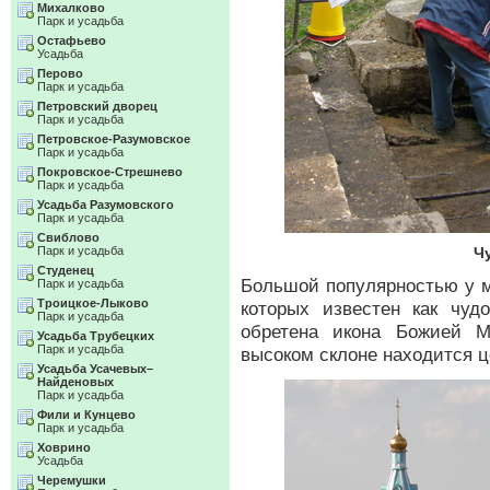
Михалково
Парк и усадьба
Остафьево
Усадьба
Перово
Парк и усадьба
Петровский дворец
Парк и усадьба
Петровское-Разумовское
Парк и усадьба
Покровское-Стрешнево
Парк и усадьба
Усадьба Разумовского
Парк и усадьба
Свиблово
Парк и усадьба
Ч
Студенец
Большой популярностью у м
Парк и усадьба
Троицкое-Лыково
которых известен как чуд
Парк и усадьба
обретена икона Божией М
Усадьба Трубецких
Парк и усадьба
высоком склоне находится ц
Усадьба Усачевых–
Найденовых
Парк и усадьба
Фили и Кунцево
Парк и усадьба
Ховрино
Усадьба
Черемушки