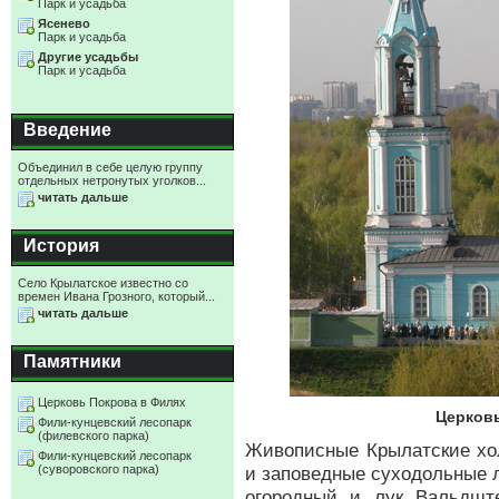
Парк и усадьба
Ясенево
Парк и усадьба
Другие усадьбы
Парк и усадьба
Введение
Объединил в себе целую группу
отдельных нетронутых уголков...
читать дальше
История
Село Крылатское известно со
времен Ивана Грозного, который...
читать дальше
Памятники
Церковь Покрова в Филях
Церков
Фили-кунцевский лесопарк
(филевского парка)
Живописные Крылатские хо
Фили-кунцевский лесопарк
(суворовского парка)
и заповедные суходольные лу
огородный и лук Вальдшт