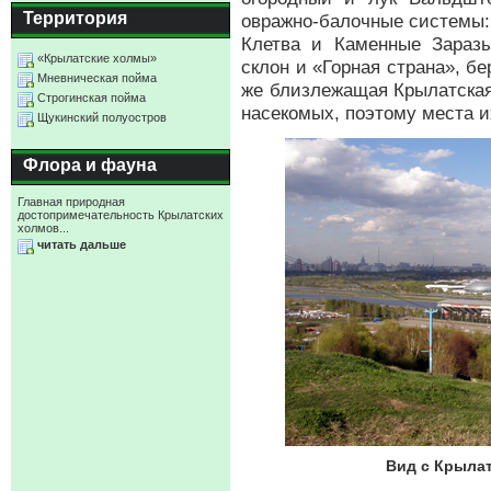
Территория
овражно-балочные системы:
Клетва и Каменные Заразы
«Крылатские холмы»
склон и «Горная страна», бе
Мневническая пойма
же близлежащая Крылатская
Строгинская пойма
насекомых, поэтому места и
Щукинский полуостров
Флора и фауна
Главная природная
достопримечательность Крылатских
холмов...
читать дальше
Вид с Крылат