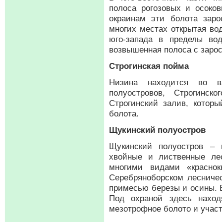
полоса рогозовых и осоко
окраинам эти болота заро
многих местах открытая во
юго-запада в пределы вод
возвышенная полоса с заро
Строгинская пойма
Низина находится во в
полуостровов, Строгинск
Строгинский залив, котор
болота.
Щукинский полуостров
Щукинский полуостров – 
хвойные и лиственные ле
многими видами «красно
Серебряноборском лесниче
примесью березы и осины. В
Под охраной здесь наход
мезотрофное болото и участ