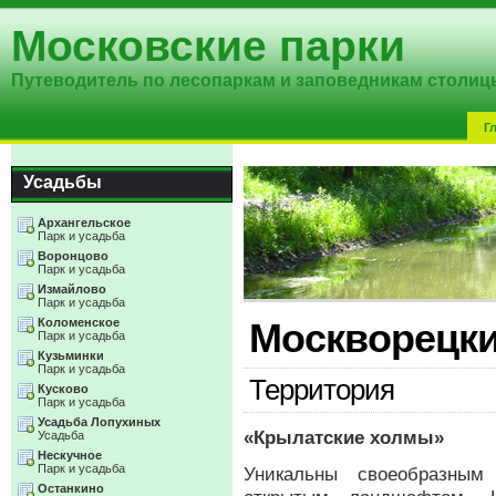
Московские парки
Путеводитель по лесопаркам и заповедникам столиц
Г
Усадьбы
Архангельское
Парк и усадьба
Воронцово
Парк и усадьба
Измайлово
Парк и усадьба
Коломенское
Москворецк
Парк и усадьба
Кузьминки
Парк и усадьба
Территория
Кусково
Парк и усадьба
Усадьба Лопухиных
«Крылатские холмы»
Усадьба
Нескучное
Парк и усадьба
Уникальны своеобразным
Останкино