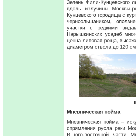
Зелень Фили-Кунцевского л
вдоль излучины Москвы-р
Кунцевского городища с ку
черноольшаником, оползн
участки с редкими вида
Нарышкинских усадеб много
ценна липовая роща, высаже
диаметром ствола до 120 см
Мневническая пойма
Мневническая пойма – иск
спрямления русла реки Мо
В юго-восточной части М