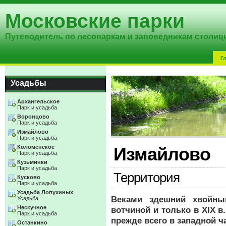
Московские парки
Путеводитель по лесопаркам и заповедникам столиц
Г
Усадьбы
Архангельское
Парк и усадьба
Воронцово
Парк и усадьба
Измайлово
Парк и усадьба
Коломенское
Измайлово
Парк и усадьба
Кузьминки
Парк и усадьба
Территория
Кусково
Парк и усадьба
Усадьба Лопухиных
Веками здешний хвойны
Усадьба
Нескучное
вотчиной и только в XIX в
Парк и усадьба
прежде всего в западной ч
Останкино