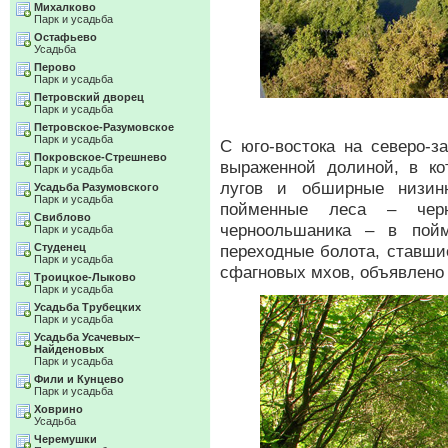
Михалково
Парк и усадьба
Остафьево
Усадьба
Перово
Парк и усадьба
Петровский дворец
Парк и усадьба
Петровское-Разумовское
Парк и усадьба
С юго-востока на северо-з
Покровское-Стрешнево
выраженной долиной, в к
Парк и усадьба
лугов и обширные низин
Усадьба Разумовского
Парк и усадьба
пойменные леса – черн
Свиблово
черноольшаника – в пойм
Парк и усадьба
Студенец
переходные болота, ставши
Парк и усадьба
сфагновых мхов, объявлено
Троицкое-Лыково
Парк и усадьба
Усадьба Трубецких
Парк и усадьба
Усадьба Усачевых–
Найденовых
Парк и усадьба
Фили и Кунцево
Парк и усадьба
Ховрино
Усадьба
Черемушки