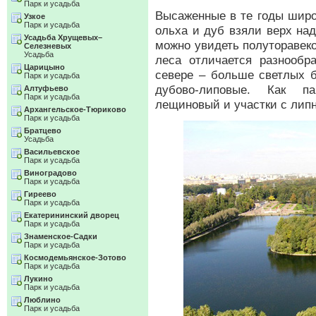
Парк и усадьба
Высаженные в те годы широ
Узкое
Парк и усадьба
ольха и дуб взяли верх на
Усадьба Хрущевых–
можно увидеть полуторавек
Селезневых
Усадьба
леса отличается разнообр
Царицыно
севере – больше светлых 
Парк и усадьба
дубово-липовые. Как п
Алтуфьево
Парк и усадьба
лещиновый и участки с лип
Архангельское-Тюриково
Парк и усадьба
Братцево
Усадьба
Васильевское
Парк и усадьба
Виноградово
Парк и усадьба
Гиреево
Парк и усадьба
Екатерининский дворец
Парк и усадьба
Знаменское-Садки
Парк и усадьба
Космодемьянское-Зотово
Парк и усадьба
Лукино
Парк и усадьба
Люблино
Парк и усадьба