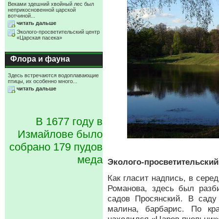
Веками здешний хвойный лес был
неприкосновенной царской
вотчиной...
читать дальше
Эколого-просветительский центр
«Царская пасека»
Флора и фауна
Здесь встречаются водоплавающие
птицы, их особенно много...
читать дальше
В 1677 году в
Измайлове было
собрано 179 пудов
меда
Эколого-просветительский
Как гласит надпись, в серед
Романова, здесь был разб
садов Просянский. В саду
малина, барбарис. По кр