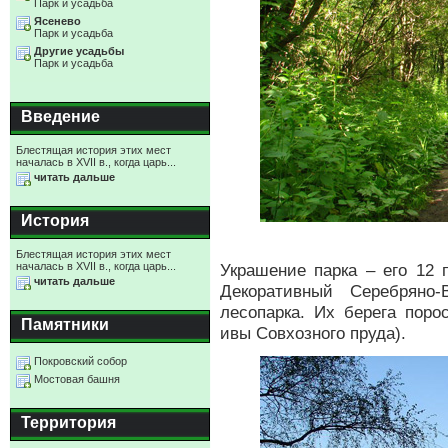
Парк и усадьба
Ясенево
Парк и усадьба
Другие усадьбы
Парк и усадьба
Введение
Блестящая история этих мест
началась в XVII в., когда царь...
читать дальше
История
Блестящая история этих мест
началась в XVII в., когда царь...
Украшение парка – его 12 
читать дальше
Декоративный Серебряно-
лесопарка. Их берега пор
Памятники
ивы Совхозного пруда).
Покровский собор
Мостовая башня
Территория