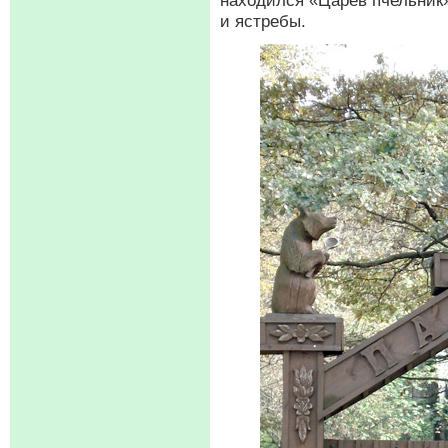
находился «Царев пчельник»
и ястребы.