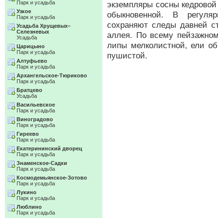
Парк и усадьба
экземпляры сосны кедровой
Узкое
обыкновенной. В регуля
Парк и усадьба
сохраняют следы давней ст
Усадьба Хрущевых–
Селезневых
аллея. По всему пейзажном
Усадьба
липы мелколистной, ели об
Царицыно
Парк и усадьба
пушистой.
Алтуфьево
Парк и усадьба
Архангельское-Тюриково
Парк и усадьба
Братцево
Усадьба
Васильевское
Парк и усадьба
Виноградово
Парк и усадьба
Гиреево
Парк и усадьба
Екатерининский дворец
Парк и усадьба
Знаменское-Садки
Парк и усадьба
Космодемьянское-Зотово
Парк и усадьба
Лукино
Парк и усадьба
Люблино
Парк и усадьба