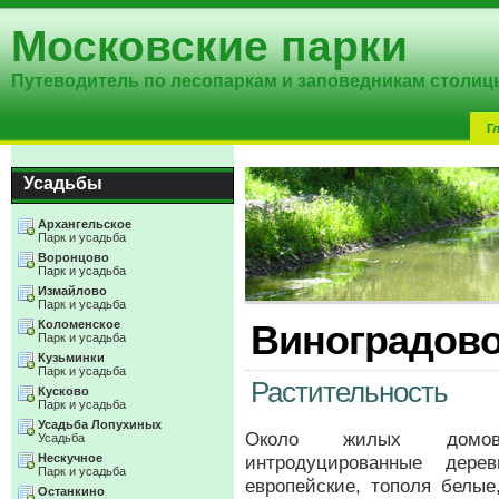
Московские парки
Путеводитель по лесопаркам и заповедникам столиц
Г
Усадьбы
Архангельское
Парк и усадьба
Воронцово
Парк и усадьба
Измайлово
Парк и усадьба
Коломенское
Виноградов
Парк и усадьба
Кузьминки
Парк и усадьба
Растительность
Кусково
Парк и усадьба
Усадьба Лопухиных
Около жилых домов 
Усадьба
Нескучное
интродуцированные дере
Парк и усадьба
европейские, тополя белы
Останкино