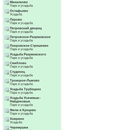
Михалково
Парк и усадьба
Остафьево
Усадьба
Перово
Парк и усадьба
Петровский дворец
Парк и усадьба
Петровское-Разумовское
Парк и усадьба
Покровское-Стрешнево
Парк и усадьба
Усадьба Разумовского
Парк и усадьба
Свиблово
Парк и усадьба
Студенец
Парк и усадьба
Троицкое-Лыково
Парк и усадьба
Усадьба Трубецких
Парк и усадьба
Усадьба Усачевых–
Найденовых
Парк и усадьба
Фили и Кунцево
Парк и усадьба
Ховрино
Усадьба
Черемушки