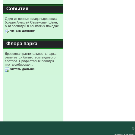
События
Один из первых владельцев села,
боярин Алексей Семенович Шеин,
был воеводой в Крымских походах...
читать дальше
Флора парка
Древесная растительность парка
отличается богатством видового
состава. Среди старых посадок –
пихта сибирская...
читать дальше
парки Москвы