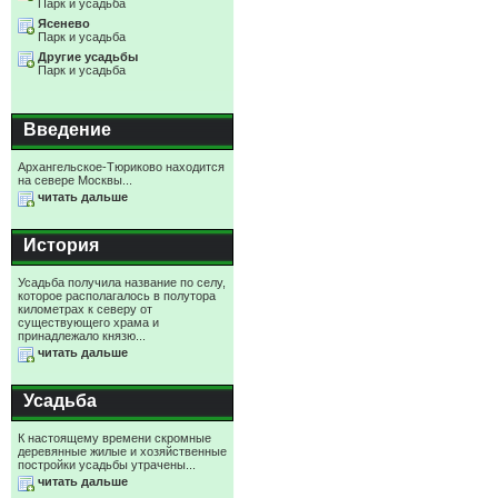
Парк и усадьба
Ясенево
Парк и усадьба
Другие усадьбы
Парк и усадьба
Введение
Архангельское-Тюриково находится
на севере Москвы...
читать дальше
История
Усадьба получила название по селу,
которое располагалось в полутора
километрах к северу от
существующего храма и
принадлежало князю...
читать дальше
Усадьба
К настоящему времени скромные
деревянные жилые и хозяйственные
постройки усадьбы утрачены...
читать дальше