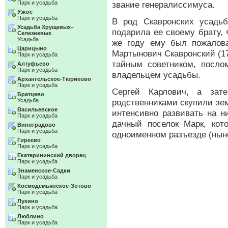
Парк и усадьба
звание генералиссимуса.
Узкое
Парк и усадьба
В род Скавронских усадьб
Усадьба Хрущевых–
подарила ее своему брату,
Селезневых
Усадьба
же году ему был пожалова
Царицыно
Мартынович Скавронский (1
Парк и усадьба
тайным советником, посл
Алтуфьево
Парк и усадьба
владельцем усадьбы.
Архангельское-Тюриково
Парк и усадьба
Сергей Карлович, а зат
Братцево
Усадьба
родственниками скупили зем
Васильевское
интенсивно развивать на н
Парк и усадьба
дачный поселок Марк, кот
Виноградово
Парк и усадьба
одноименном разъезде (ныне
Гиреево
Парк и усадьба
Екатерининский дворец
Парк и усадьба
Знаменское-Садки
Парк и усадьба
Космодемьянское-Зотово
Парк и усадьба
Лукино
Парк и усадьба
Люблино
Парк и усадьба