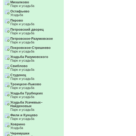
Михалково
Парк и усадьба
Остафьево
Усадьба
Перово
Парк и усадьба
Петровский дворец
Парк и усадьба
Петровское-Разумовское
Парк и усадьба
Покровское-Стрешнево
Парк и усадьба
Усадьба Разумовского
Парк и усадьба
Свиблово
Парк и усадьба
Студенец
Парк и усадьба
Троицкое-Лыково
Парк и усадьба
Усадьба Трубецких
Парк и усадьба
Усадьба Усачевых–
Найденовых
Парк и усадьба
Фили и Кунцево
Парк и усадьба
Ховрино
Усадьба
Черемушки