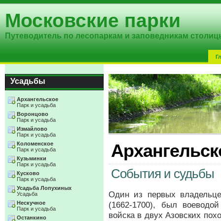
Московские парки
Путеводитель по лесопаркам и заповедникам столиц
Г
Усадьбы
Архангельское
Парк и усадьба
Воронцово
Парк и усадьба
Измайлово
Парк и усадьба
Коломенское
Архангельск
Парк и усадьба
Кузьминки
Парк и усадьба
События и судьбы
Кусково
Парк и усадьба
Усадьба Лопухиных
Один из первых владельц
Усадьба
Нескучное
(1662-1700), был воеводо
Парк и усадьба
войска в двух Азовских поход
Останкино