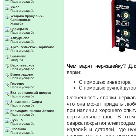
Парк и усадьба
Узкое
Парк и усадьба
Усадьба Хрущевых–
Селезневых
Усадьба
Царицыно
Парк и усадьба
Алтуфьево
Парк и усадьба
Архангельское-Тюриково
Парк и усадьба
Братцево
Усадьба
Чем варят нержавейку
? Дл
Васильевское
Парк и усадьба
варки:
Виноградово
Парк и усадьба
С помощью инвертора
Гиреево
С помощью ручной дугов
Парк и усадьба
Екатерининский дворец
Парк и усадьба
Особенность сварки нержа
Знаменское-Садки
что она может придать люб
Парк и усадьба
при наличии хорошего опыта
Космодемьянское-Зотово
Парк и усадьба
вертикальные швы. В этом
Лукино
сварка покрытая электродам
Парк и усадьба
изделий и деталей, где ну
Люблино
Парк и усадьба
сварки можно еще примен