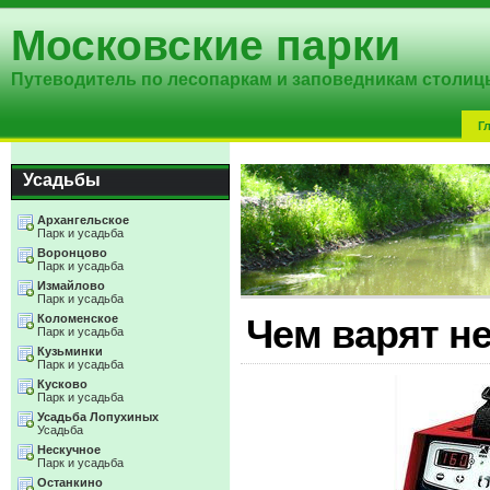
Московские парки
Путеводитель по лесопаркам и заповедникам столиц
Г
Усадьбы
Архангельское
Парк и усадьба
Воронцово
Парк и усадьба
Измайлово
Парк и усадьба
Коломенское
Чем варят н
Парк и усадьба
Кузьминки
Парк и усадьба
Кусково
Парк и усадьба
Усадьба Лопухиных
Усадьба
Нескучное
Парк и усадьба
Останкино