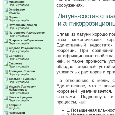
Михалково
сооружениях.
Парк и усадьба
Остафьево
Усадьба
Латунь-состав спла
Перово
Парк и усадьба
и антикоррозицион
Петровский дворец
Парк и усадьба
Петровское-Разумовское
Сплав из латуни хорошо по
Парк и усадьба
этом механические хара
Покровское-Стрешнево
Парк и усадьба
Единственный недостаток
Усадьба Разумовского
коррозии. При сравнении
Парк и усадьба
антифрикционные свойства,
Свиблово
Парк и усадьба
ней, и также прочность ус
Студенец
обладает хорошей устойчи
Парк и усадьба
углекислых растворов и орга
Троицкое-Лыково
Парк и усадьба
Усадьба Трубецких
По отношению к меди, сп
Парк и усадьба
Единственное, что с пов
Усадьба Усачевых–
Найденовых
коррозией увеличивается
Парк и усадьба
стенками. Подвергнуть и
Фили и Кунцево
Парк и усадьба
процессы, как:
Ховрино
Усадьба
1. Повышенная влажнос
Черемушки