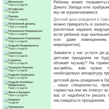
Ребенку может понравить
Михалково
Парк и усадьба
Дикого Запада или храбры
Остафьево
мы не ограничиваемся.
Усадьба
Перово
Детский день рождения в Оде
Парк и усадьба
можно превратить в захват
Петровский дворец
Парк и усадьба
различные задания, ведущие
Петровское-Разумовское
если ребенок еще маленьки
Парк и усадьба
Покровское-Стрешнево
или даже помещением, 
Парк и усадьба
мероприятие).
Усадьба Разумовского
Парк и усадьба
Закажите у нас услуги ди-д
Свиблово
Парк и усадьба
детском празднике не буд
Студенец
обожает музыку? На торже
Парк и усадьба
ансамбль, вам нужно т
Троицкое-Лыково
Парк и усадьба
необходимую аппаратуру при
Усадьба Трубецких
Парк и усадьба
детский день рождения в О
Усадьба Усачевых–
, наши специалисты, про
Найденовых
Парк и усадьба
торжества они же отвезут в
Фили и Кунцево
вас от надобности решать 
Парк и усадьба
наслаждаться праздником.
Ховрино
Усадьба
Черемушки