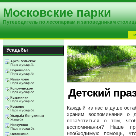
Московские парки
Путеводитель по лесопаркам и заповедникам столиц
Г
Усадьбы
Архангельское
Парк и усадьба
Воронцово
Парк и усадьба
Измайлово
Парк и усадьба
Коломенское
Детский пра
Парк и усадьба
Кузьминки
Парк и усадьба
Кусково
Каждый из нас в душе оста
Парк и усадьба
храним воспоминания о д
Усадьба Лопухиных
Усадьба
позаботиться о том, чт
Нескучное
воспоминания? Наше пр
Парк и усадьба
необходимую помощь, чт
Останкино