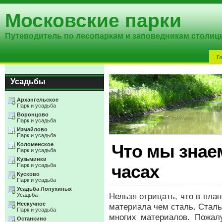
Московские парки
Путеводитель по лесопаркам и заповедникам столиц
Г
Усадьбы
Архангельское
Парк и усадьба
Воронцово
Парк и усадьба
Измайлово
Парк и усадьба
Коломенское
Что мы знае
Парк и усадьба
Кузьминки
Парк и усадьба
часах
Кусково
Парк и усадьба
Усадьба Лопухиных
Нельзя отрицать, что в пла
Усадьба
Нескучное
материала чем сталь. Сталь
Парк и усадьба
многих материалов. Пожалу
Останкино