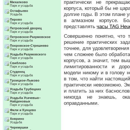
практически не прекраща
Михалково
Парк и усадьба
корпуса, который бы не цар
Остафьево
долгие годы. В этом плане
Усадьба
в алмазном корпусе. Бо
Перово
Парк и усадьба
представлять
часы TAG Heue
Петровский дворец
Парк и усадьба
Совершенно понятно, что 
Петровское-Разумовское
Парк и усадьба
решение практических зада
Покровское-Стрешнево
точнее, для удовлетворения
Парк и усадьба
чем сложнее было обработа
Усадьба Разумовского
Парк и усадьба
корпусов, а значит, тем в
Свиблово
лимитированности и доро
Парк и усадьба
модели никому и в голову н
Студенец
Парк и усадьба
в том, что найти настоящи
Троицкое-Лыково
практически невозможно. Э
Парк и усадьба
Усадьба Трубецких
и платить за них басносло
Парк и усадьба
никогда не знаешь, ока
Усадьба Усачевых–
Найденовых
оправданными.
Парк и усадьба
Фили и Кунцево
Парк и усадьба
Ховрино
Усадьба
Черемушки