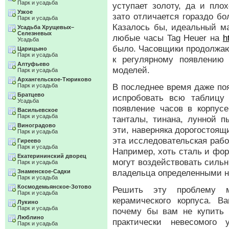
Парк и усадьба
уступает золоту, да и пло
Узкое
зато отличается гораздо б
Парк и усадьба
Казалось бы, идеальный ма
Усадьба Хрущевых–
Селезневых
любые часы Tag Heuer на
h
Усадьба
было. Часовщики продолжаю
Царицыно
Парк и усадьба
к регулярному появлению
Алтуфьево
моделей.
Парк и усадьба
Архангельское-Тюриково
В последнее время даже по
Парк и усадьба
Братцево
испробовать всю таблицу
Усадьба
появление часов в корпусе
Васильевское
Парк и усадьба
танталы, тинана, лунной 
Виноградово
эти, наверняка дорогостоящ
Парк и усадьба
эта исследовательская рабо
Гиреево
Парк и усадьба
Например, хоть сталь и фор
Екатерининский дворец
могут воздействовать сильн
Парк и усадьба
владельца определенными н
Знаменское-Садки
Парк и усадьба
Космодемьянское-Зотово
Решить эту проблему м
Парк и усадьба
керамического корпуса. 
Лукино
Парк и усадьба
почему бы вам не купить 
Люблино
практически невесомого 
Парк и усадьба