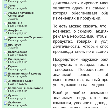
Парк и усадьба
деятельность мирового мас
Узкое
является одной из самых 
Парк и усадьба
которая обеспечивает о
Усадьба Хрущевых–
Селезневых
изменениях в продукции.
Усадьба
Царицыно
То есть можно сказать, чт
Парк и усадьба
Алтуфьево
новинках, о скидках, акци
Парк и усадьба
реклама необходима, чтобы
Архангельское-Тюриково
Парк и усадьба
продуктах, товарах и ус
Братцево
деятельности, который спо
Усадьба
производителей, но и всего
Васильевское
Парк и усадьба
Посредством наружной рек
Виноградово
Парк и усадьба
продуктах и товарах, так
Гиреево
телефоны. Посредством
Парк и усадьба
Екатерининский дворец
значимой вещью в общ
Парк и усадьба
вмешательства, данный пр
Знаменское-Садки
Парк и усадьба
успех, каков он на сегодняш
Космодемьянское-Зотово
Парк и усадьба
Вообще любое рекламно
Лукино
значимым, ведь такое вм
Парк и усадьба
компании, увеличить доход
Люблино
Парк и усадьба
правда стоит отметить, 