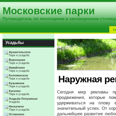
Московские парки
Путеводитель по лесопаркам и заповедникам столиц
Г
Усадьбы
Архангельское
Парк и усадьба
Воронцово
Парк и усадьба
Измайлово
Парк и усадьба
Коломенское
Наружная ре
Парк и усадьба
Кузьминки
Парк и усадьба
Кусково
Сегодня мир рекламы пр
Парк и усадьба
продвижения, которые п
Усадьба Лопухиных
Усадьба
удерживаться на плову 
Нескучное
значительный успех. От хор
Парк и усадьба
дальнейшее развитие любог
Останкино