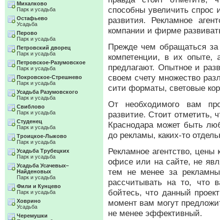
Михалково
способны увеличить спрос 
Парк и усадьба
Остафьево
развития. Рекламное аген
Усадьба
компании и фирме развиват
Перово
Парк и усадьба
Прежде чем обращаться за
Петровский дворец
Парк и усадьба
компетенции, в их опыте, 
Петровское-Разумовское
предлагают. Опытное и раз
Парк и усадьба
своем счету множество раз
Покровское-Стрешнево
Парк и усадьба
сити форматы, световые кор
Усадьба Разумовского
Парк и усадьба
От необходимого вам про
Свиблово
Парк и усадьба
развитие. Стоит отметить, 
Студенец
Краснодара может быть люб
Парк и усадьба
до рекламы, каких-то отдел
Троицкое-Лыково
Парк и усадьба
Рекламное агентство, цены
Усадьба Трубецких
Парк и усадьба
офисе или на сайте, не яв
Усадьба Усачевых–
тем не менее за рекламны
Найденовых
Парк и усадьба
рассчитывать на то, что в
Фили и Кунцево
бойтесь, что данный проек
Парк и усадьба
Ховрино
момент вам могут предложи
Усадьба
не менее эффективный.
Черемушки