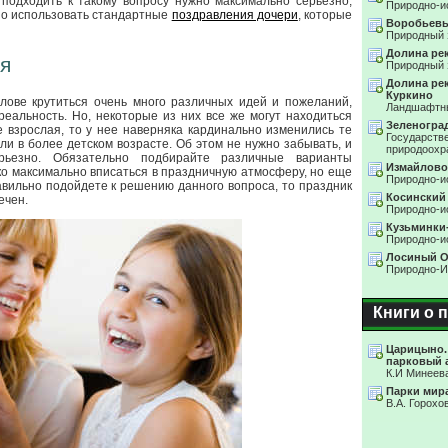
подходить к такому вопросу нужно максимально серьезно,
Природно-и
но использовать стандартные
поздравления дочери
, которые
Воробьевы
Природный 
Долина ре
я
Природный 
Долина ре
Куркино
лове крутиться очень много различных идей и пожеланий,
Ландшафтны
еальность. Но, некоторые из них все же могут находиться
Зеленогра
е взрослая, то у нее наверняка кардинально изменились те
Государств
и в более детском возрасте. Об этом не нужно забывать, и
природоохр
ьезно. Обязательно подбирайте различные варианты
Измайлово
ко максимально вписаться в праздничную атмосферу, но еще
Природно-и
авильно подойдете к решению данного вопроса, то праздник
Косинский
ечен.
Природно-и
Кузьминки
Природно-и
Лосиный О
Природно-И
Книги о 
Царицыно.
парковый 
К.И Минеев
Парки мир
В.А. Горохов