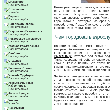
Михалково
Парк и усадьба
Некоторые девушки очень долгое врем
Остафьево
могут решиться на это. Если вы хоти
Усадьба
возможность. Безусловно, это заняти
Перово
свои финансовые возможности. Многие
Парк и усадьба
парашютом, а некоторые наоборот п
Петровский дворец
способствуют. Порадуйте своего ребе
Парк и усадьба
настроение в лучшую сторону.
Петровское-Разумовское
Парк и усадьба
Чем порадовать взросл
Покровское-Стрешнево
Парк и усадьба
На сегодняшний день можно отметить 
Усадьба Разумовского
Парк и усадьба
которые обязательно ей понравятся
подходящие варианты поздравлени
Свиблово
учительнице
, которые полностью по
Парк и усадьба
Таких поздравлений действительно оч
Студенец
сложно. Важно понять, что такой п
Парк и усадьба
именинница положительно на него отр
Троицкое-Лыково
деятельности именинницы и подбирать
Парк и усадьба
Усадьба Трубецких
Чтобы праздник действительно прошел
Парк и усадьба
до дня рождения вашей дочери оста
Усадьба Усачевых–
начинать к этому готовиться. Подбе
Найденовых
смогут максимально передать вашу люб
Парк и усадьба
Можно отметить очень много различ
Фили и Кунцево
примеру, вы сможете подобрать не то
Парк и усадьба
выбрать поздравительные слова в со
будет не сложно, достаточно просто от
Ховрино
Усадьба
для родного человека.
Черемушки