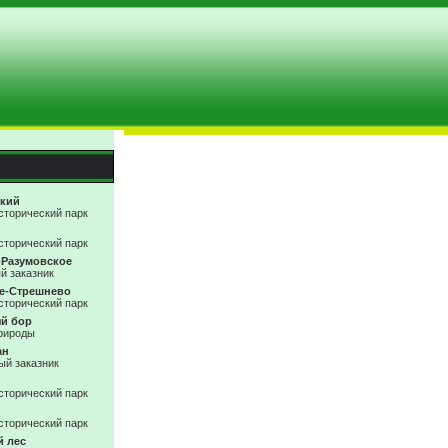
кий
сторический парк
сторический парк
-Разумовское
й заказник
е-Стрешнево
сторический парк
й бор
рироды
ан
й заказник
сторический парк
сторический парк
й лес