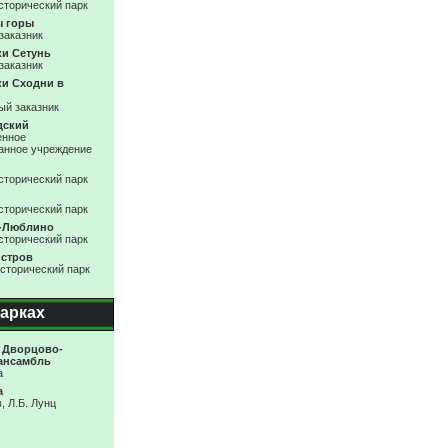
сторический парк
 горы
заказник
ки Сетунь
заказник
ки Сходни в
й заказник
дский
енное
анное учреждение
сторический парк
сторический парк
-Люблино
сторический парк
стров
сторический парк
парках
 Дворцово-
ансамбль
а
а
, Л.Б. Лунц