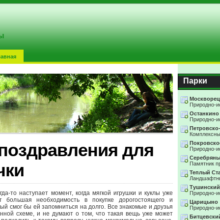
ы
лавная
Парки
Москворец
Природно-и
Останкино
Природно-и
Петровско
Комплексны
Покровско
поздравления для
Природно-и
Серебряны
чки
Памятник п
Теплый Ст
Ландшафтны
Тушинский
гда-то наступает момент, когда мягкой игрушки и куклы уже
Природно-и
ет большая необходимость в покупке дорогостоящего и
Царицыно
рый смог бы ей запомниться на долго. Все знакомые и друзья
Природно-и
нной схеме, и не думают о том, что такая вещь уже может
Битцевски