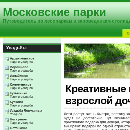
Московские парки
Путеводитель по лесопаркам и заповедникам столиц
Г
Усадьбы
Архангельское
Парк и усадьба
Воронцово
Парк и усадьба
Измайлово
Парк и усадьба
Коломенское
Креативные 
Парк и усадьба
Кузьминки
Парк и усадьба
взрослой до
Кусково
Парк и усадьба
Усадьба Лопухиных
Дети растут очень быстро, поэтому ко
Усадьба
будет не достаточно. Тут возника
Нескучное
практичного подарка для дочери, кото
Парк и усадьба
выбирают подарки по одной отработа
Останкино