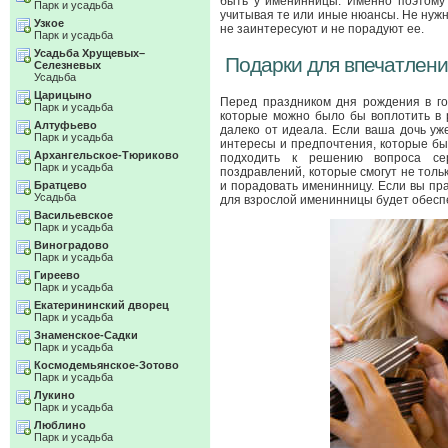
быть у именинницы. Именно поэтому 
Парк и усадьба
учитывая те или иные нюансы. Не нуж
Узкое
не заинтересуют и не порадуют ее.
Парк и усадьба
Усадьба Хрущевых–
Подарки для впечатлени
Селезневых
Усадьба
Царицыно
Перед праздником дня рождения в го
Парк и усадьба
которые можно было бы воплотить в р
Алтуфьево
далеко от идеала. Если ваша дочь уж
Парк и усадьба
интересы и предпочтения, которые был
Архангельское-Тюриково
подходить к решению вопроса сер
Парк и усадьба
поздравлений, которые смогут не толь
Братцево
и порадовать именинницу. Если вы пр
Усадьба
для взрослой именинницы будет обесп
Васильевское
Парк и усадьба
Виноградово
Парк и усадьба
Гиреево
Парк и усадьба
Екатерининский дворец
Парк и усадьба
Знаменское-Садки
Парк и усадьба
Космодемьянское-Зотово
Парк и усадьба
Лукино
Парк и усадьба
Люблино
Парк и усадьба