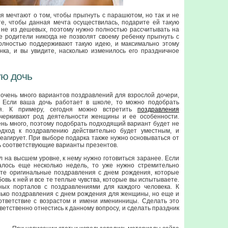
я мечтают о том, чтобы прыгнуть с парашютом, но так и не
те, чтобы данная мечта осуществилась, подарите ей такую
е не из дешевых, поэтому нужно полностью рассчитывать на
 родители никогда не позволят своему ребенку прыгнуть с
олностью поддерживают такую идею, и максимально этому
нка, и вы увидите, насколько изменилось его праздничное
ую дочь
очень много вариантов поздравлений для взрослой дочери,
. Если ваша дочь работает в школе, то можно подобрать
я. К примеру, сегодня можно встретить
поздравления
дчеркивают род деятельности женщины и ее особенности.
ень много, поэтому подобрать подходящий вариант будет не
одход к поздравлению действительно будет уместным, и
еагирует. При выборе подарка также нужно основываться от
 соответствующие варианты презентов.
 на высшем уровне, к нему нужно готовиться заранее. Если
лось еще несколько недель, то уже нужно стремительно
рите оригинальные поздравления с днем рождения, которые
овь к ней и все те теплые чувства, которые вы испытываете.
ных порталов с поздравлениями для каждого человека. К
лько поздравления с днем рождения для женщины, но еще и
ответствие с возрастом и имени именинницы. Сделать это
ветственно отнестись к данному вопросу, и сделать праздник