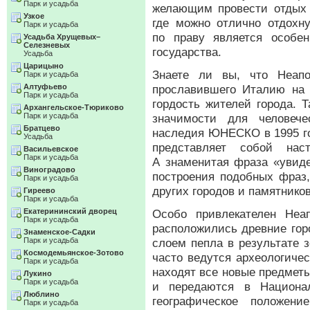
Парк и усадьба
желающим провести отдых 
Узкое
где можно отлично отдохн
Парк и усадьба
по праву является особе
Усадьба Хрущевых–
Селезневых
государства.
Усадьба
Царицыно
Знаете ли вы, что Неап
Парк и усадьба
Алтуфьево
прославившего Италию на 
Парк и усадьба
гордость жителей города. 
Архангельское-Тюриково
Парк и усадьба
значимости для человеч
Братцево
наследия ЮНЕСКО в 1995 го
Усадьба
представляет собой нас
Васильевское
Парк и усадьба
А знаменитая фраза «увиде
Виноградово
построения подобных фраз
Парк и усадьба
других городов и памятнико
Гиреево
Парк и усадьба
Екатерининский дворец
Особо привлекателен Неа
Парк и усадьба
расположились древние гор
Знаменское-Садки
Парк и усадьба
слоем пепла в результате 
Космодемьянское-Зотово
часто ведутся археологичес
Парк и усадьба
находят все новые предмет
Лукино
Парк и усадьба
и передаются в Национал
Люблино
географическое положен
Парк и усадьба