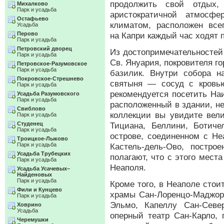
продолжить свой отдых,
Михалково
Парк и усадьба
аристократичной атмосф
Остафьево
климатом, расположен все
Усадьба
Перово
на Капри каждый час ходят 
Парк и усадьба
Петровский дворец
Из достопримечательностей
Парк и усадьба
Св. Януария, покровителя г
Петровское-Разумовское
Парк и усадьба
базилик. Внутри собора н
Покровское-Стрешнево
святыня — сосуд с кровь
Парк и усадьба
рекомендуется посетить На
Усадьба Разумовского
Парк и усадьба
расположенный в здании, н
Свиблово
коллекции вы увидите вел
Парк и усадьба
Студенец
Тициана, Беллини, Ботич
Парк и усадьба
острове, соединенном с Не
Троицкое-Лыково
Парк и усадьба
Кастель-дель-Ово
, постро
Усадьба Трубецких
полагают, что с этого места
Парк и усадьба
Неаполя.
Усадьба Усачевых–
Найденовых
Парк и усадьба
Кроме того, в Неаполе стои
Фили и Кунцево
храмы
Сан-Лоренцо-Маджо
Парк и усадьба
Эльмо, Капеллу
Сан-Севе
Ховрино
Усадьба
оперный театр
Сан-Карло
,
Черемушки