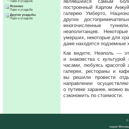
являвшийся самым б
Парк и усадьба
Ясенево
построенный Карлом Анжу
Парк и усадьба
галерею Умберто, Национ
Другие усадьбы
Парк и усадьба
другие достопримечател
многочисленные тунне
неаполитанцев. Некотор
умерших, некоторые для хра
даже находятся подземные 
Как видите, Неаполь — эт
и знакомства с культурой 
часами, любуясь красотой 
галереи, рестораны и каф
вы решили провести отд
направлении осуществляю
о путевке заранее, можно 
сэкономить по стоимости.
парки Москвы