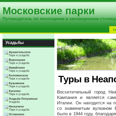
Московские парки
Путеводитель по лесопаркам и заповедникам столиц
Г
Усадьбы
Архангельское
Парк и усадьба
Воронцово
Парк и усадьба
Измайлово
Парк и усадьба
Коломенское
Туры в Неап
Парк и усадьба
Кузьминки
Парк и усадьба
Кусково
Восхитительный город Не
Парк и усадьба
Кампания и является са
Усадьба Лопухиных
Усадьба
Италии. Он находится на п
Нескучное
со знаменитым вулканом В
Парк и усадьба
было в 1944 году, благода
Останкино